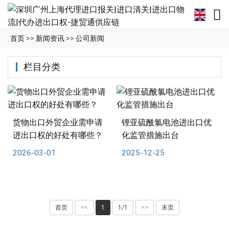
首页
>>
新闻资讯
>>
公司新闻
栏目分类
货物出口外贸企业需申请
锂亚硫酰氯电池进出口优
进出口权的好处有哪些？
化监管措施出台
2026-03-01
2025-12-25
首页
<<
1
1/1
>>
末页